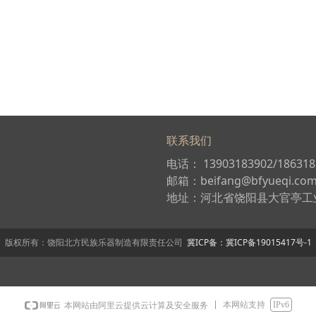
联系我们
电话： 13903183902/186
邮箱：beifang@bfyueqi.co
地址：河北省饶阳县大官亭工
冀ICP备
冀ICP备19015417号-1
版权所有：饶阳北方民族乐器制造有限责任公司
：
本网站支持
IPv6
本网站由阿里云提供云计算及安全服务