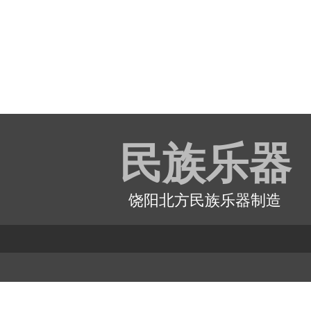
民族乐器
饶阳北方民族乐器制造