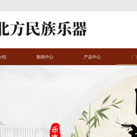
网
介绍
新闻中心
产品中心
厂